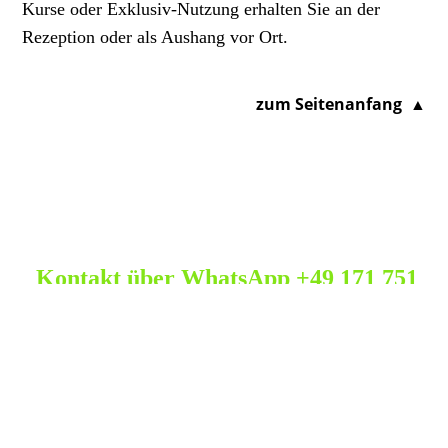
Kurse oder Exklusiv-Nutzung erhalten Sie an der
Rezeption oder als Aushang vor Ort.
zum Seitenanfang ▲
Kontakt über WhatsApp +49 171 751
4155 - Bitte Kurzfassen und Regeln
beachten!
Angabe von Kontaktdaten, Email und ggf. Telefon -
Ihr Aufenthaltswunsch. Bitte denken Sie daran, dass